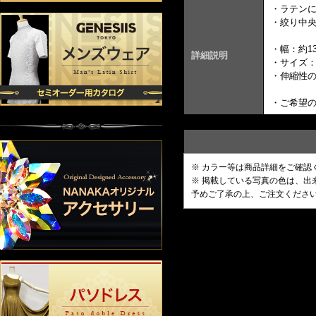
・ラテン
・絞り中
・幅：約1
詳細説明
・サイズ：
・伸縮性
・ご希望の
※ カラー等は商品詳細をご確認
※ 掲載している写真の色は、
予めご了承の上、ご注文くださ