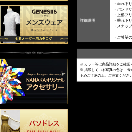
・垂れ下
・バンドサ
・上部フリ
詳細説明
・垂れ下り
・スナッ
・ご希望の
※ カラー等は商品詳細をご確認
※ 掲載している写真の色は、
予めご了承の上、ご注文くださ