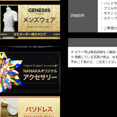
・バンドサ
・フリルサ
・サテンリ
詳細説明
・スナッ
・ご希望の
※ カラー等は商品詳細をご確認
※ 掲載している写真の色は、
予めご了承の上、ご注文くださ