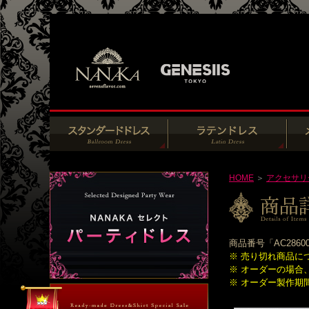
HOME
＞
アクセサリ
商品番号「AC286
※ 売り切れ商品に
※ オーダーの場合
※ オーダー製作期