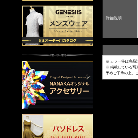
詳細説明
※ カラー等は商品
※ 掲載している
予めご了承の上、