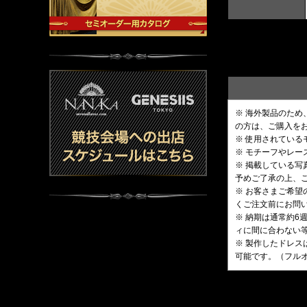
※ 海外製品のた
の方は、ご購入を
※ 使用されてい
※ モチーフやレ
※ 掲載している
予めご了承の上、
※ お客さまご希
くご注文前にお問
※ 納期は通常約
ィに間に合わない
※ 製作したドレス
可能です。（フル