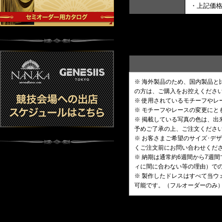
・上記価
※ 海外製品のため、国内製品
の方は、ご購入をお控えくださ
※ 使用されているモチーフや
※ モチーフやレースの変更にと
※ 掲載している写真の色は、
予めご了承の上、ご注文くださ
※ お客さまご希望のサイズ･
くご注文前にお問い合わせくだ
※ 納期は通常約6週間から7週
ィに間に合わない等の理由）で
※ 製作したドレスはすべて当ウ
可能です。（フルオーダーのみ