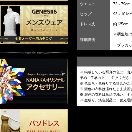
ウエスト
72～79cm
ヒップ
93～101c
ドレス丈
約125cm
☆柄生地
詳細説明
・ブラカ
※ 掲載している写真の色は、
予めご了承の上、ご注文くださ
※ 色落ち・色移りする場合がご
※ 濃色の衣料は濡れたまま放
※ 濃色の衣料は単品で洗い、す
※ 生成り、淡色製品は、蛍光増