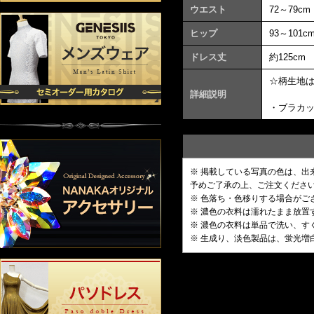
ウエスト
72～79cm
ヒップ
93～101c
ドレス丈
約125cm
☆柄生地
詳細説明
・ブラカ
※ 掲載している写真の色は、
予めご了承の上、ご注文くださ
※ 色落ち・色移りする場合がご
※ 濃色の衣料は濡れたまま放
※ 濃色の衣料は単品で洗い、す
※ 生成り、淡色製品は、蛍光増