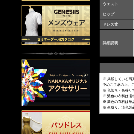
ウエスト
ヒップ
ドレス丈
詳細説明
※ 掲載している
予めご了承の上、
※ 色落ち・色移
※ 濃色の衣料は
※ 濃色の衣料は
※ 生成り、淡色