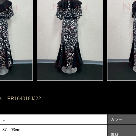
PR164018JJ22
L
カラー
87～93cm
素材