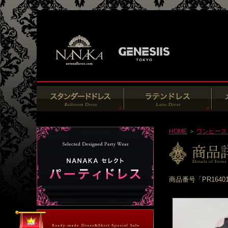
HOME
＞
ワンピース
商品番号「PR164