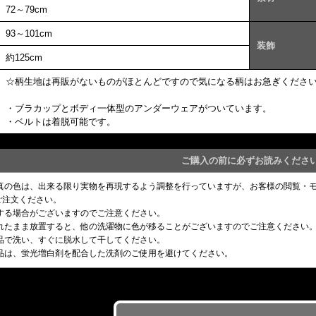
72～79cm
93～101cm
装飾
約125cm
☆柄生地は再販がないものがほとんどですので気になる柄はお急ぎくださ
・ブラカップとボディ一体型のアンダーウェアがついています。
・ベルトは着脱可能です。
ご購入の前に必ずお読みくださ
写真の色は、出来る限り実物を再現するよう調整を行っていますが、お客様の閲覧・
ご注文ください。
りする場合がございますのでご注意ください。
濡れたまま放置すると、他の洗濯物に色が移ることがございますのでご注意ください
単品で洗い、すぐに脱水して干してください。
製品は、蛍光増白剤を配合した洗剤のご使用を避けてください。