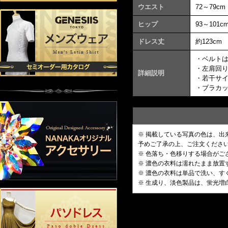
ウエスト
72～79cm
ヒップ
93～101c
ドレス丈
約123cm
・ベルト
・左肩回
詳細説明
・若干サ
・ブラカ
※ 掲載している写真の色は、
予めご了承の上、ご注文くださ
※ 色落ち・色移りする場合がご
※ 濃色の衣料は濡れたまま放
※ 濃色の衣料は単品で洗い、す
※ 生成り、淡色製品は、蛍光増