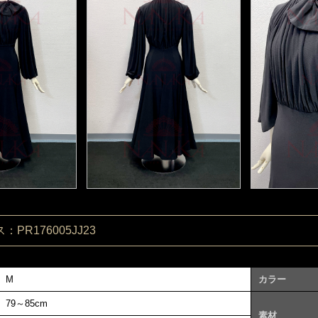
PR176005JJ23
M
カラー
79～85cm
素材