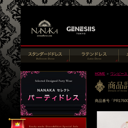
HOME
＞
ワンピース
商品番号「PR176