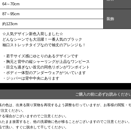
64～70cm
87～95cm
装飾
約123cm
☆人気デザイン新色入荷しました☆
どんなシーンでも大活躍！一番人気のブラック
袖口ストレッチタイプなので袖丈のアレンジも！
・若干サイズ感にゆとりのあるデザインです
・胸元と背中の縦シャーリングが上品なワンピース
・目立ち過ぎない首元の同色リボンがワンポイント
・ボディ一体型のアンダーウェアがついています
・ジッパーは背中中央にあります
ご購入の前に必ずお読みくださ
写真の色は、出来る限り実物を再現するよう調整を行っていますが、お客様の閲覧・
ご注文ください。
りする場合がございますのでご注意ください。
濡れたまま放置すると、他の洗濯物に色が移ることがございますのでご注意ください
単品で洗い、すぐに脱水して干してください。