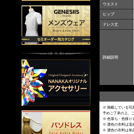
ウエスト
ヒップ
ドレス丈
詳細説明
※ 掲載している
予めご了承の上、
※ 色落ち・色移
※ 濃色の衣料は
※ 濃色の衣料は