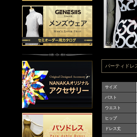
パーティドレス：
サイズ
バスト
ウエスト
ヒップ
ドレス丈