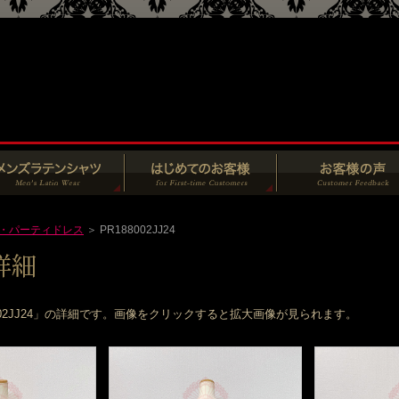
・パーティドレス
＞ PR188002JJ24
002JJ24」の詳細です。画像をクリックすると拡大画像が見られます。