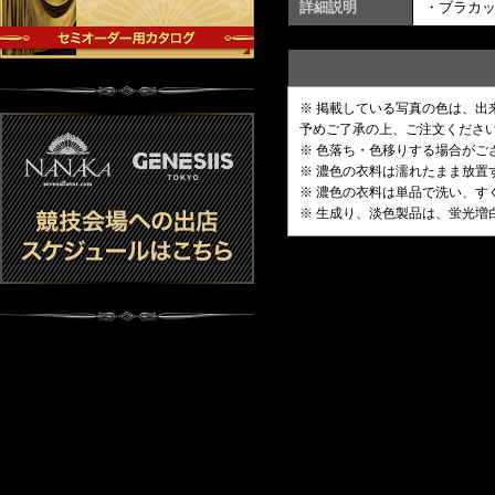
詳細説明
・ブラカ
※ 掲載している写真の色は、
予めご了承の上、ご注文くださ
※ 色落ち・色移りする場合がご
※ 濃色の衣料は濡れたまま放
※ 濃色の衣料は単品で洗い、す
※ 生成り、淡色製品は、蛍光増