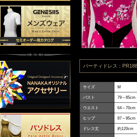
パーティドレス：PR1880
サイズ
M
バスト
79～85cm
ウエスト
64～70cm
ヒップ
87～95cm
ドレス丈
約120cm