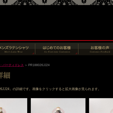
・パーティドレス
＞ PR188026JJ24
026JJ24」の詳細です。画像をクリックすると拡大画像が見られます。