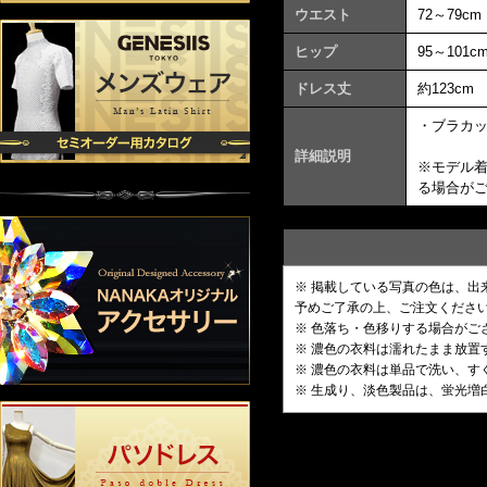
ウエスト
72～79cm
ヒップ
95～101c
ドレス丈
約123cm
・ブラカ
詳細説明
※モデル
る場合が
※ 掲載している写真の色は、
予めご了承の上、ご注文くださ
※ 色落ち・色移りする場合がご
※ 濃色の衣料は濡れたまま放
※ 濃色の衣料は単品で洗い、す
※ 生成り、淡色製品は、蛍光増