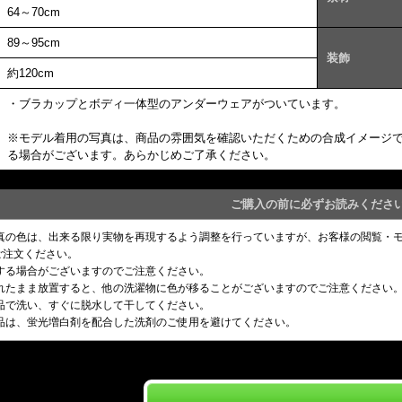
64～70cm
89～95cm
装飾
約120cm
・ブラカップとボディ一体型のアンダーウェアがついています。
※モデル着用の写真は、商品の雰囲気を確認いただくための合成イメージ
る場合がございます。あらかじめご了承ください。
ご購入の前に必ずお読みくださ
写真の色は、出来る限り実物を再現するよう調整を行っていますが、お客様の閲覧・
ご注文ください。
りする場合がございますのでご注意ください。
濡れたまま放置すると、他の洗濯物に色が移ることがございますのでご注意ください
単品で洗い、すぐに脱水して干してください。
製品は、蛍光増白剤を配合した洗剤のご使用を避けてください。