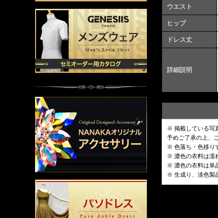
ウエスト
ヒップ
ドレス丈
詳細説明
※ 掲載している
予めご了承の上、
※ 色落ち・色移
※ 濃色の衣料は
※ 濃色の衣料は
※ 生成り、淡色