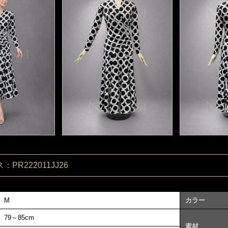
PR222011JJ26
M
カラー
79～85cm
素材