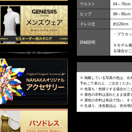
ウエスト
64～70cm
ヒップ
89～95cm
ドレス丈
約120cm
・ブラカ
詳細説明
※モデル
る場合が
※ 掲載している写真の色は、
予めご了承の上、ご注文くださ
※ 色落ち・色移りする場合がご
※ 濃色の衣料は濡れたまま放
※ 濃色の衣料は単品で洗い、す
※ 生成り、淡色製品は、蛍光増