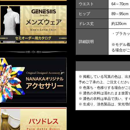
ウエスト
64～70cm
ヒップ
89～95cm
ドレス丈
約120cm
・ブラカ
詳細説明
※モデル
る場合が
※ 掲載している写真の色は、
予めご了承の上、ご注文くださ
※ 色落ち・色移りする場合がご
※ 濃色の衣料は濡れたまま放
※ 濃色の衣料は単品で洗い、す
※ 生成り、淡色製品は、蛍光増