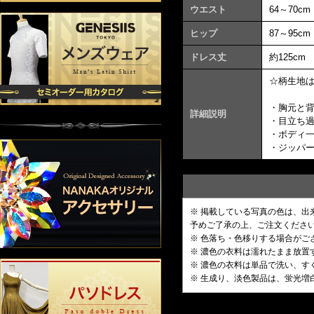
ウエスト
64～70cm
ヒップ
87～95cm
ドレス丈
約125cm
☆柄生地
・胸元と
詳細説明
・目立ち
・ボディ
・ジッパ
※ 掲載している写真の色は、
予めご了承の上、ご注文くださ
※ 色落ち・色移りする場合がご
※ 濃色の衣料は濡れたまま放
※ 濃色の衣料は単品で洗い、す
※ 生成り、淡色製品は、蛍光増