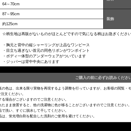
64～70cm
87～95cm
装飾
約125cm
☆柄生地は再販がないものがほとんどですので気になる柄はお急ぎくださ
・胸元と背中の縦シャーリングが上品なワンピース
・目立ち過ぎない首元の同色リボンがワンポイント
・ボディ一体型のアンダーウェアがついています
・ジッパーは背中中央にあります
ご購入の前に必ずお読みくださ
写真の色は、出来る限り実物を再現するよう調整を行っていますが、お客様の閲覧・
ご注文ください。
りする場合がございますのでご注意ください。
濡れたまま放置すると、他の洗濯物に色が移ることがございますのでご注意ください
単品で洗い、すぐに脱水して干してください。
製品は、蛍光増白剤を配合した洗剤のご使用を避けてください。