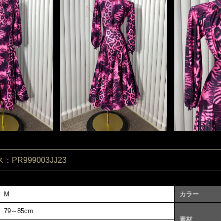
PR999003JJ23
M
カラー
79～85cm
素材