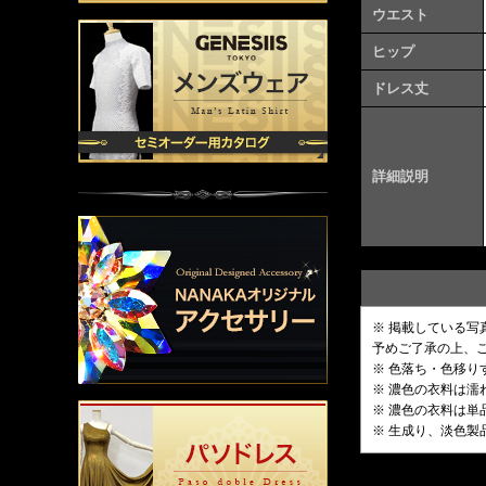
ウエスト
ヒップ
ドレス丈
詳細説明
※ 掲載している
予めご了承の上、
※ 色落ち・色移
※ 濃色の衣料は
※ 濃色の衣料は
※ 生成り、淡色