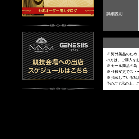
詳細説明
※ 海外製品のた
の方は、ご購入を
※ セール商品の為
※ 仕様変更でス
※ 掲載している
予めご了承の上、