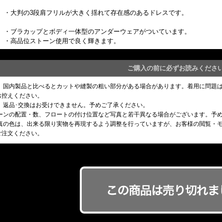
・大判の3段肩フリルが大きく揺れて存在感のあるドレスです。
・ブラカップとボディ一体型のアンダーウェアがついています。
・高品位ストーン使用で良く輝きます。
ご購入の前に必ずお読みくださ
め、国内製品と比べるとカットや縫製の粗い部分がある場合があります。着用に問題
お控えください。
、返品･交換はお受けできません。予めご了承ください。
トーンの配置・数、フロートの付け位置など写真と若干異なる場合がございます。予
写真の色は、出来る限り実物を再現するよう調整を行っていますが、お客様の閲覧・
ご注文ください。