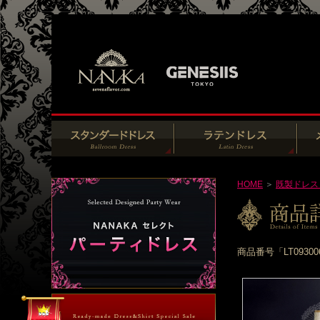
HOME
＞
既製ドレス
商品番号「LT093