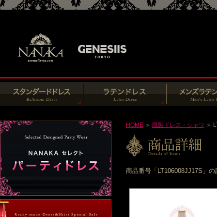
HOME
＞
既製ドレス・シャツ
＞ L
商品番号「LT106008JJ1