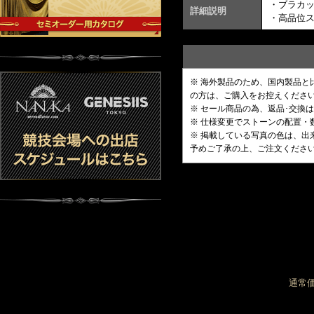
・ブラカ
詳細説明
・高品位
※ 海外製品のため、国内製品
の方は、ご購入をお控えくださ
※ セール商品の為、返品･交換
※ 仕様変更でストーンの配置
※ 掲載している写真の色は、
予めご了承の上、ご注文くださ
通常