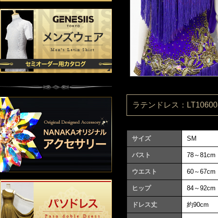
ラテンドレス：LT106008
サイズ
SM
バスト
78～81cm
ウエスト
60～67cm
ヒップ
84～92cm
ドレス丈
約90cm