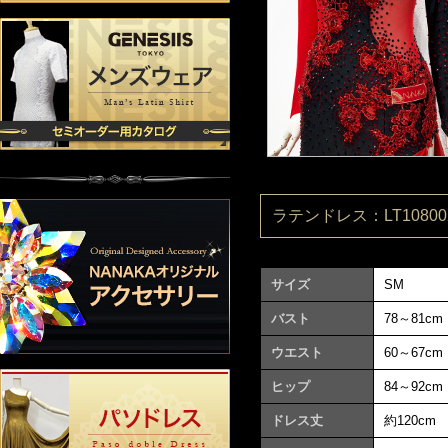
ラテンドレス：LT108002
サイズ
SM
バスト
78～81cm
ウエスト
60～67cm
ヒップ
84～92cm
ドレス丈
約120cm