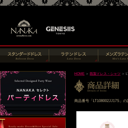
HOME
＞
既製ドレス・シャツ
＞ L
商品番号「LT108002JJ1