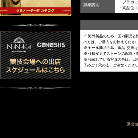
・ブラカ
詳細説明
・高品位
※ 海外製品のため、国内製品
の方は、ご購入をお控えくださ
※ セール商品の為、返品･交換
※ 仕様変更でストーンの配置
※ 掲載している写真の色は、
予めご了承の上、ご注文くださ
通常