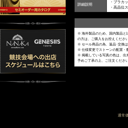
・ブラカ
詳細説明
・高品位
※ 海外製品のため、国内製品
の方は、ご購入をお控えくださ
※ セール商品の為、返品･交換
※ 仕様変更でストーンの配置
※ 掲載している写真の色は、
予めご了承の上、ご注文くださ
通常