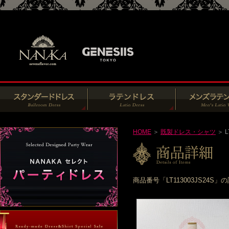
HOME
＞
既製ドレス・シャツ
＞ L
商品番号「LT113003JS2