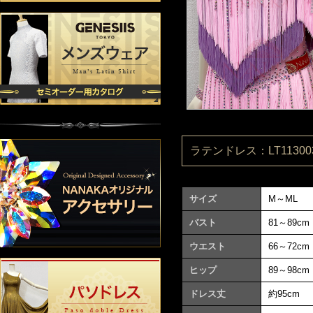
ラテンドレス：LT113003
サイズ
M～ML
バスト
81～89cm
ウエスト
66～72cm
ヒップ
89～98cm
ドレス丈
約95cm