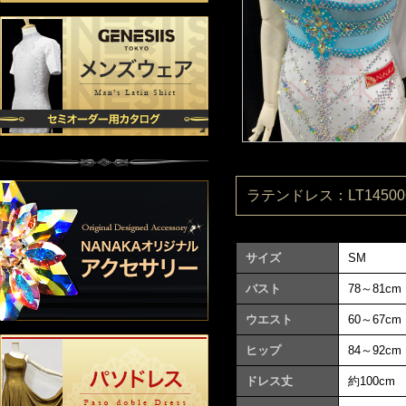
ラテンドレス：LT145006
サイズ
SM
バスト
78～81cm
ウエスト
60～67cm
ヒップ
84～92cm
ドレス丈
約100cm