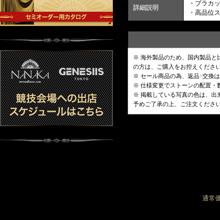
・ブラカ
詳細説明
・高品位
※ 海外製品のため、国内製品
の方は、ご購入をお控えくださ
※ セール商品の為、返品･交換
※ 仕様変更でストーンの配置
※ 掲載している写真の色は、
予めご了承の上、ご注文くださ
通常