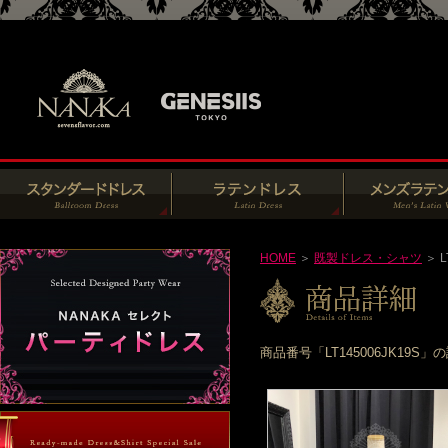
HOME
＞
既製ドレス・シャツ
＞ L
商品番号「LT145006JK1