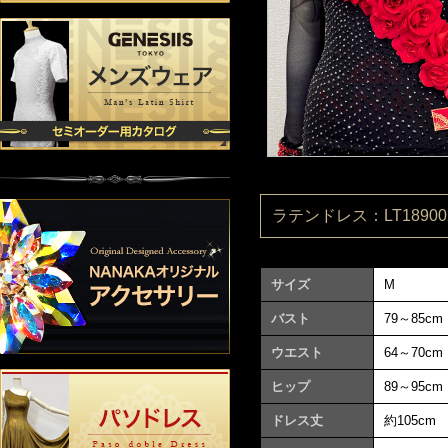
ラテンドレス：LT189002
サイズ
M
バスト
79～85cm
ウエスト
64～70cm
ヒップ
89～95cm
ドレス丈
約105cm