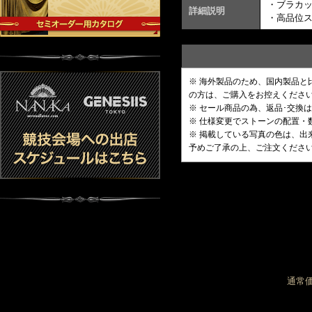
・ブラカ
詳細説明
・高品位
※ 海外製品のため、国内製品
の方は、ご購入をお控えくださ
※ セール商品の為、返品･交換
※ 仕様変更でストーンの配置
※ 掲載している写真の色は、
予めご了承の上、ご注文くださ
通常