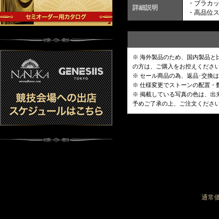
・ブラカ
詳細説明
・高品位
※ 海外製品のため、国内製品
の方は、ご購入をお控えくださ
※ セール商品の為、返品･交換
※ 仕様変更でストーンの配置
※ 掲載している写真の色は、
予めご了承の上、ご注文くださ
通常