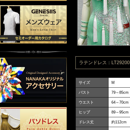
ラテンドレス：LT292005
サイズ
M
バスト
79～85cm
ウエスト
64～70cm
ヒップ
89～95cm
ドレス丈
約112cm