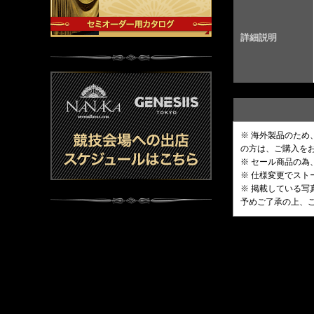
詳細説明
※ 海外製品のた
の方は、ご購入を
※ セール商品の為
※ 仕様変更でス
※ 掲載している
予めご了承の上、