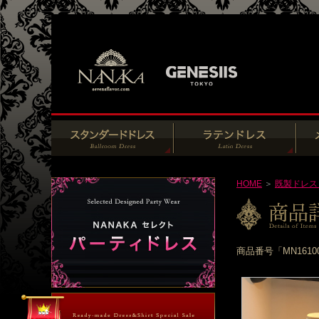
HOME
＞
既製ドレス
商品番号「MN161