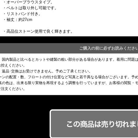
・オーバーブラウスタイプ。
・ベルトは取り外し可能です。
・リストバンド付き。
・袖丈：約27cm
・高品位ストーン使用で良く輝きます。
ご購入の前に必ずお読みくださ
め、国内製品と比べるとカットや縫製の粗い部分がある場合があります。着用に問題
お控えください。
、返品･交換はお受けできません。予めご了承ください。
トーンの配置・数、フロートの付け位置など写真と若干異なる場合がございます。予
写真の色は、出来る限り実物を再現するよう調整を行っていますが、お客様の閲覧・
ご注文ください。