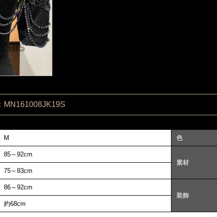
N161008JK19S
M
色
85～92cm
素材
75～83cm
86～92cm
装飾
約68cm