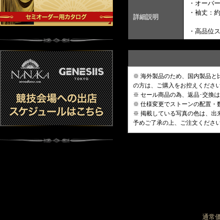
・オーバ
・袖丈：約
詳細説明
・高品位
※ 海外製品のため、国内製品
の方は、ご購入をお控えくださ
※ セール商品の為、返品･交換
※ 仕様変更でストーンの配置
※ 掲載している写真の色は、
予めご了承の上、ご注文くださ
通常