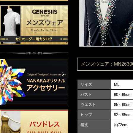
メンズウェア：MN26300
サイズ
ML
バスト
90～95cm
ウエスト
85～90cm
ヒップ
92～95cm
着丈
約72cm