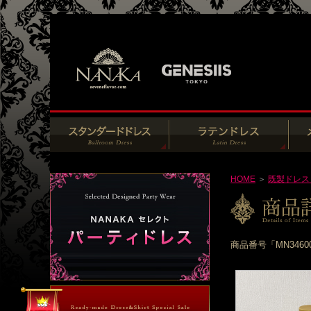
HOME
＞
既製ドレス
商品番号「MN346