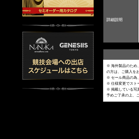
詳細説明
※ 海外製品のた
の方は、ご購入を
※ セール商品の為
※ 仕様変更でス
※ 掲載している
予めご了承の上、