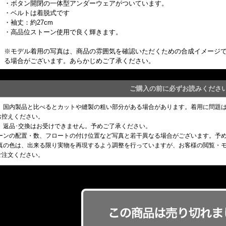
・ボタン開閉の一体型アンダーウェアがついています。
・ベルトは着脱式です
・袖丈：約27cm
・高品位ストーン使用で良く輝きます。
※モデル着用の写真は、商品の雰囲気を確認いただくための合成イメージ
る場合がございます。あらかじめご了承ください。
ご購入の前に必ずお読みくださ
め、国内製品と比べるとカットや縫製の粗い部分がある場合があります。着用に問題
お控えください。
、返品･交換はお受けできません。予めご了承ください。
トーンの配置・数、フロートの付け位置など写真と若干異なる場合がございます。予
写真の色は、出来る限り実物を再現するよう調整を行っていますが、お客様の閲覧・
ご注文ください。