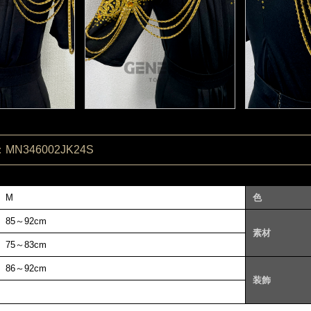
N346002JK24S
M
色
85～92cm
素材
75～83cm
86～92cm
装飾