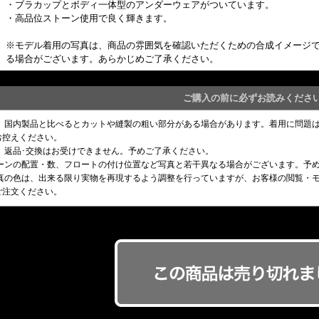
・ブラカップとボディ一体型のアンダーウェアがついています。
・高品位ストーン使用で良く輝きます。
※モデル着用の写真は、商品の雰囲気を確認いただくための合成イメージ
る場合がございます。あらかじめご了承ください。
ご購入の前に必ずお読みくださ
め、国内製品と比べるとカットや縫製の粗い部分がある場合があります。着用に問題
お控えください。
、返品･交換はお受けできません。予めご了承ください。
トーンの配置・数、フロートの付け位置など写真と若干異なる場合がございます。予
写真の色は、出来る限り実物を再現するよう調整を行っていますが、お客様の閲覧・
ご注文ください。