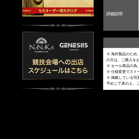
詳細説明
※ 海外製品のた
の方は、ご購入を
※ セール商品の為
※ 仕様変更でス
※ 掲載している
予めご了承の上、