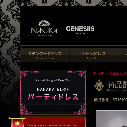
HOME
＞
既製ドレス
商品番号「ST161