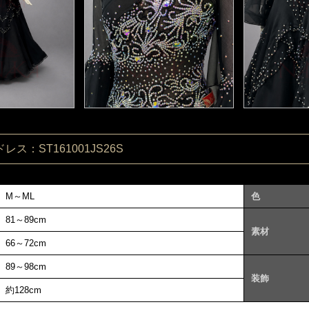
ス：ST161001JS26S
M～ML
色
81～89cm
素材
66～72cm
89～98cm
装飾
約128cm