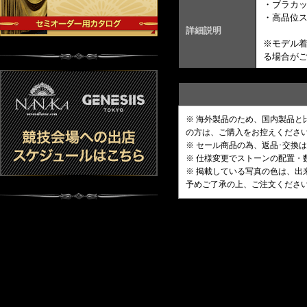
・ブラカ
・高品位
詳細説明
※モデル
る場合が
※ 海外製品のため、国内製品
の方は、ご購入をお控えくださ
※ セール商品の為、返品･交換
※ 仕様変更でストーンの配置
※ 掲載している写真の色は、
予めご了承の上、ご注文くださ