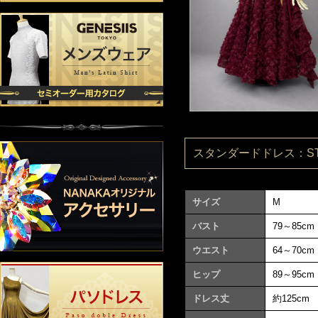
スタンダードドレス：ST22
サイズ
M
バスト
79～85cm
ウエスト
64～70cm
ヒップ
89～95cm
ドレス丈
約125cm