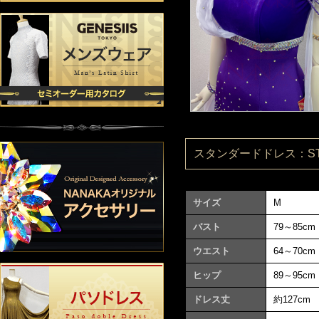
スタンダードドレス：ST24
サイズ
M
バスト
79～85cm
ウエスト
64～70cm
ヒップ
89～95cm
ドレス丈
約127cm