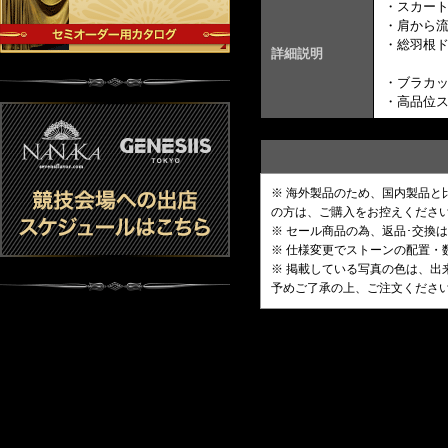
・スカー
・肩から
・総羽根ド
詳細説明
・ブラカ
・高品位
※ 海外製品のため、国内製品
の方は、ご購入をお控えくださ
※ セール商品の為、返品･交換
※ 仕様変更でストーンの配置
※ 掲載している写真の色は、
予めご了承の上、ご注文くださ