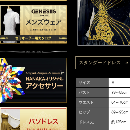
スタンダードドレス：ST25
サイズ
M
バスト
79～85cm
ウエスト
64～70cm
ヒップ
89～95cm
ドレス丈
約125cm