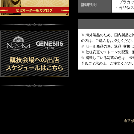
・ブラカ
詳細説明
・高品位
※ 海外製品のため、国内製品
の方は、ご購入をお控えくださ
※ セール商品の為、返品･交換
※ 仕様変更でストーンの配置
※ 掲載している写真の色は、
予めご了承の上、ご注文くださ
通常