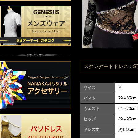
スタンダードドレス：ST99
サイズ
M
バスト
79～85cm
ウエスト
64～70cm
ヒップ
89～95cm
ドレス丈
約130cm