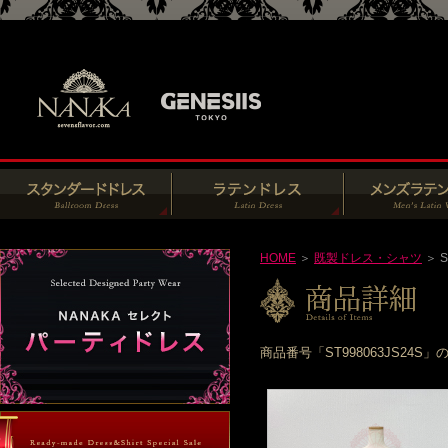
HOME
＞
既製ドレス・シャツ
＞ S
商品番号「ST998063JS2