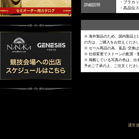
・ブラカ
詳細説明
・高品位
※ 海外製品のため、国内製品
の方は、ご購入をお控えくださ
※ セール商品の為、返品･交換
※ 仕様変更でストーンの配置
※ 掲載している写真の色は、
予めご了承の上、ご注文くださ
通常