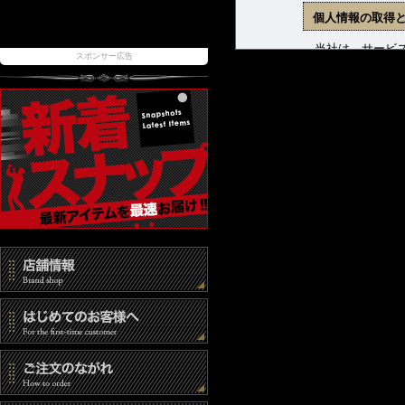
個人情報の取得
当社は、サービス
スポンサー広告
ます。収集した個
(1) 商品発送お
(2) 新着商品、
(3) お問合せに
個人情報の管理
当社は、お客様の
報取扱事業者とし
また、個人情報へ
時には速やかな是
個人情報の第三
当社は、以下の場
(1) ご本人の同
(2) 法令に基づ