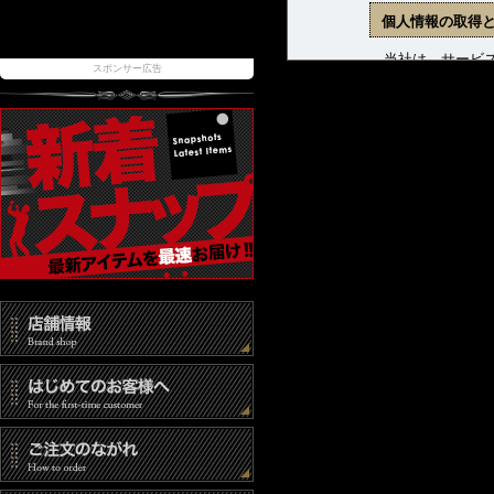
個人情報の取得
当社は、サービス
スポンサー広告
ます。収集した個
(1) 商品発送お
(2) 新着商品、
(3) お問合せに
個人情報の管理
当社は、お客様の
報取扱事業者とし
また、個人情報へ
時には速やかな是
個人情報の第三
当社は、以下の場
(1) ご本人の同
(2) 法令に基づ