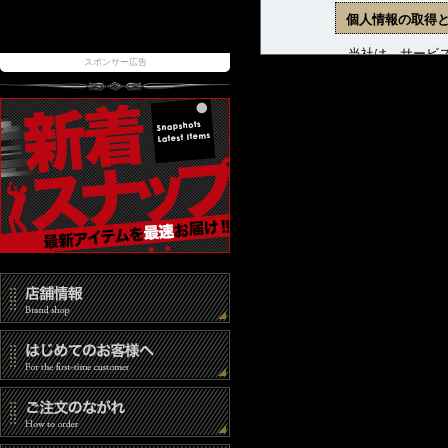
個人情報の取得
当社は、サービス
スポンサー広告
ます。収集した個
(1) 商品発送お
(2) 新着商品、
(3) お問合せに
個人情報の管理
当社は、お客様の
報取扱事業者とし
また、個人情報へ
時には速やかな是
個人情報の第三
当社は、以下の場
(1) ご本人の同
(2) 法令に基づ