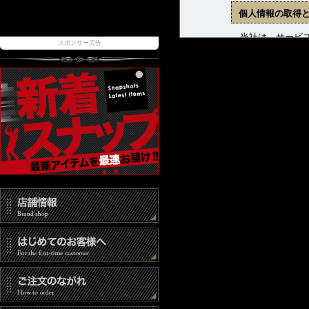
個人情報の取得
当社は、サービス
スポンサー広告
ます。収集した個
(1) 商品発送お
(2) 新着商品、
(3) お問合せに
個人情報の管理
当社は、お客様の
報取扱事業者とし
また、個人情報へ
時には速やかな是
個人情報の第三
当社は、以下の場
(1) ご本人の同
(2) 法令に基づ