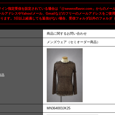
イン指定受信を設定されている場合は「@sevensflavor.com」からの
ールアドレスやYahoo!メール、Gmailなどのフリーのメールアドレスを
あります。3日以上経過しても返信がない場合、受信フォルダ以外のフォルダ
商品に関するお問い合わせ
メンズウェア（セミオーダー商品）
商品
MN364003JK25