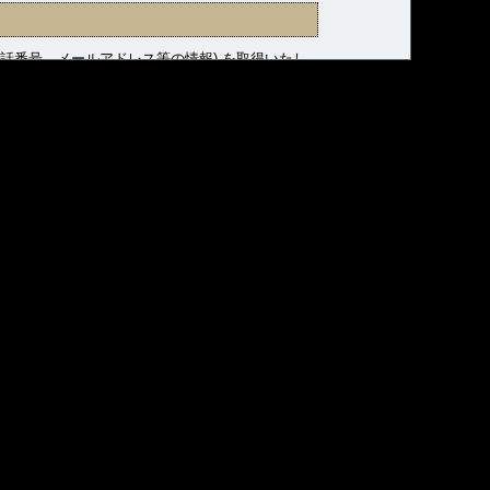
話番号、メールアドレス等の情報) を取得いたし
他の目的では使用いたしません。
、「個人情報保護法」といいます）に定める個人情
諸規則に則り適正に管理いたします。
つ合理的な安全対策を講じるとともに、万一の発生
することはございません。