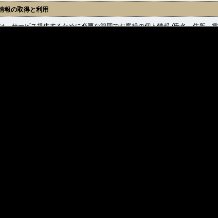
情報の取得と利用
、サービス提供するために必要な範囲でお客様の個人情報 (氏名、住所、電
収集した個人情報は下記に公表している目的の範囲内で適切に利用し、その
 商品発送および、それに関わるご連絡。
 新着商品、セール情報等、提供サービスに関わるご連絡。
 お問合せに対するご返答。
情報の管理について
、お客様の個人情報の取扱いに関し、個人情報の保護に関する法律（以下
事業者として、個人情報保護法をはじめとする個人情報の保護に関する法令
個人情報への不正アクセス、紛失、破壊、改ざん、漏洩等について適切か
速やかな是正措置を実施いたします。
情報の第三者提供
、以下の場合を除き、収集した個人情報をいかなる第三者にも提供・開示
 ご本人の同意がある場合。
 法令に基づき開示・提供を求められた場合。