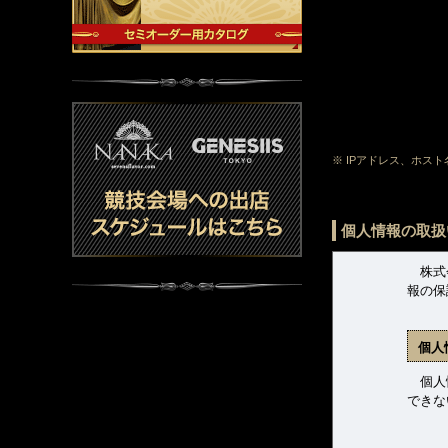
※ IPアドレス、ホス
個人情報の取扱
株式会
報の保
個人
個人情
できな