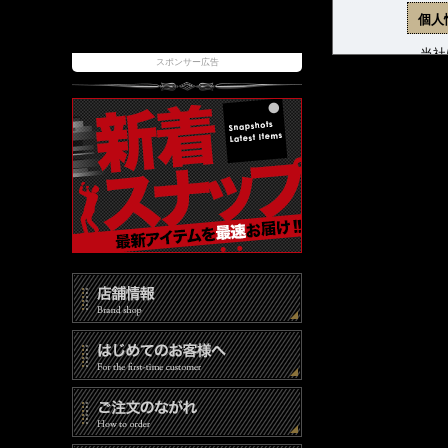
個人
当社は
スポンサー広告
ます。
(1)
(2)
(3)
個人
当社は
報取扱
また、
時には
個人
当社は
(1)
(2)