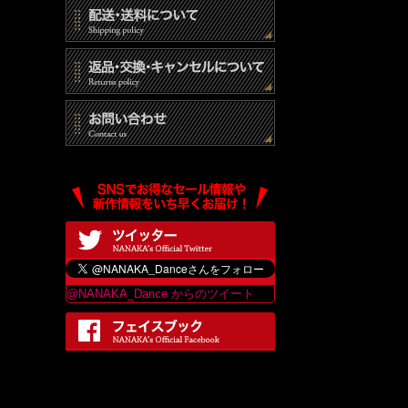
(3)
(4)
個人
当社は
は、当
最終更
@NANAKA_Dance からのツイート