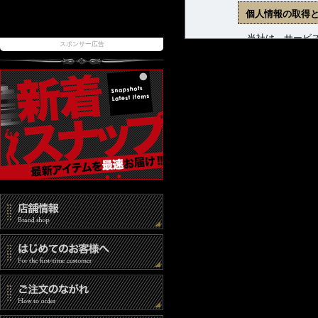
個人情報の取得
当社は、サービス
スポンサー広告
ます。収集した個
(1) 商品発送お
(2) 新着商品、
(3) お問合せに
個人情報の管理
当社は、お客様の
報取扱事業者とし
また、個人情報へ
時には速やかな是
個人情報の第三
当社は、以下の場
(1) ご本人の同
(2) 法令に基づ