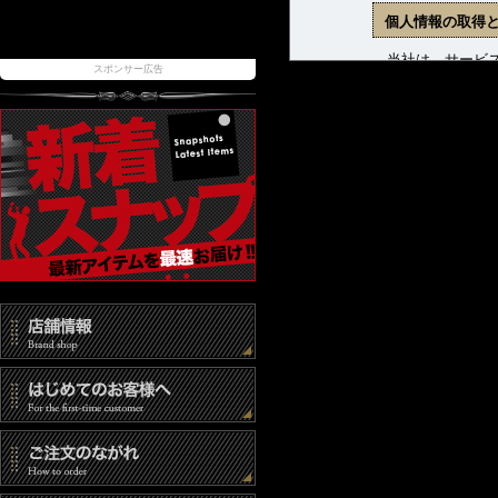
個人情報の取得
当社は、サービス
スポンサー広告
ます。収集した個
(1) 商品発送お
(2) 新着商品、
(3) お問合せに
個人情報の管理
当社は、お客様の
報取扱事業者とし
また、個人情報へ
時には速やかな是
個人情報の第三
当社は、以下の場
(1) ご本人の同
(2) 法令に基づ