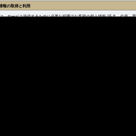
情報の取得と利用
、サービス提供するために必要な範囲でお客様の個人情報 (氏名、住所、電
収集した個人情報は下記に公表している目的の範囲内で適切に利用し、その
 商品発送および、それに関わるご連絡。
 新着商品、セール情報等、提供サービスに関わるご連絡。
 お問合せに対するご返答。
情報の管理について
、お客様の個人情報の取扱いに関し、個人情報の保護に関する法律（以下
事業者として、個人情報保護法をはじめとする個人情報の保護に関する法令
個人情報への不正アクセス、紛失、破壊、改ざん、漏洩等について適切か
速やかな是正措置を実施いたします。
情報の第三者提供
、以下の場合を除き、収集した個人情報をいかなる第三者にも提供・開示
 ご本人の同意がある場合。
 法令に基づき開示・提供を求められた場合。