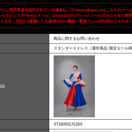
イン指定受信を設定されている場合は「@sevensflavor.com」からの
ールアドレスやYahoo!メール、Gmailなどのフリーのメールアドレスを
あります。3日以上経過しても返信がない場合、受信フォルダ以外のフォルダ
商品に関するお問い合わせ
スタンダードドレス（通常商品･限定セール
商品
ST160002JS26S