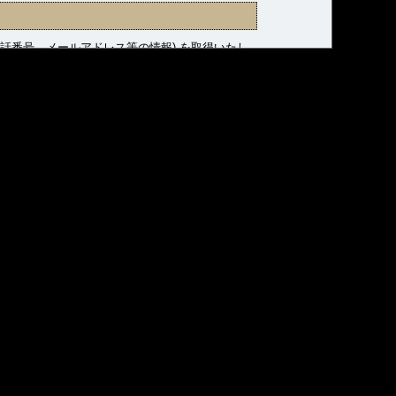
話番号、メールアドレス等の情報) を取得いたし
他の目的では使用いたしません。
、「個人情報保護法」といいます）に定める個人情
諸規則に則り適正に管理いたします。
つ合理的な安全対策を講じるとともに、万一の発生
することはございません。