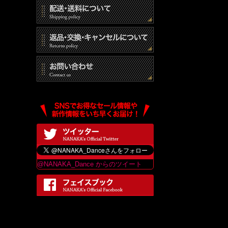
(3)
(4)
個人
当社は
は、当
最終更
@NANAKA_Dance からのツイート