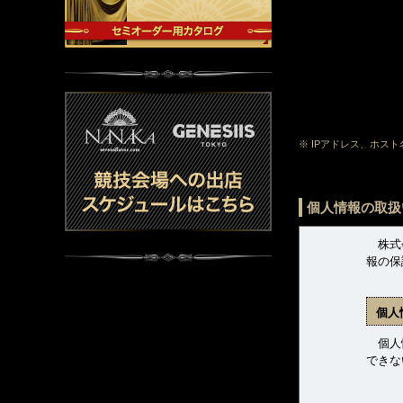
※ IPアドレス、ホス
個人情報の取扱
株式会
報の保
個人
個人情
できな