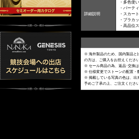
・多色使
・パーテ
詳細説明
・スカート
・ブラカ
・高品位
※ 海外製品のため、国内製品
の方は、ご購入をお控えくださ
※ セール商品の為、返品･交換
※ 仕様変更でストーンの配置
※ 掲載している写真の色は、
予めご了承の上、ご注文くださ