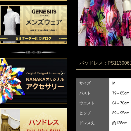
パソドレス：PS113006J
サイズ
M
バスト
79～85cm
ウエスト
64～70cm
ヒップ
89～95cm
ドレス丈
約128cm