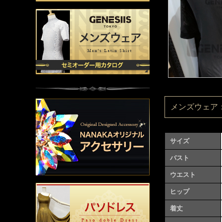
メンズウェア：M
サイズ
バスト
ウエスト
ヒップ
着丈