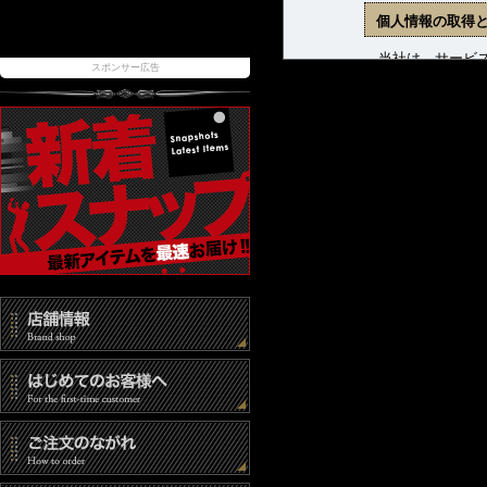
個人情報の取得
当社は、サービス
スポンサー広告
ます。収集した個
(1) 商品発送お
(2) 新着商品、
(3) お問合せに
個人情報の管理
当社は、お客様の
報取扱事業者とし
また、個人情報へ
時には速やかな是
個人情報の第三
当社は、以下の場
(1) ご本人の同
(2) 法令に基づ