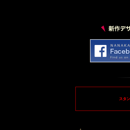
お知らせ
2023.08.23
秋季休暇と商品お届けに
誠に勝手ながら2023年9
りご希望のお客様は9月中の
オーダー商品の製作完了時
も、ご連絡は休業期間明け
お知らせ
2023.4.17
休業日のご案内
いつも「NANAKA/GEN
ダー商品の製作完了時期が
ご連絡は休業期間明け以降
スタン
し上げます。尚、ネットから
お知らせ
2022.12.5
年末年始の休業期間と商