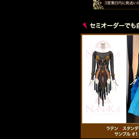
秋季休暇と商品お届けに
誠に勝手ながら2024年9
の期間に重なる場合は、休
なりますので、予めご了承
お知らせ
2024.5.10
休業日のご案内
いつも「NANAKA/GEN
ダー商品の製作完了時期が
ご連絡は休業期間明け以降
し上げます。尚、ネットから
お知らせ
2023.12.22
年末年始の休業期間と商
誠に勝手ながら2023年1
期がこの期間に重なる場合
以降となりますので、予め