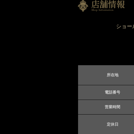
誠に勝手ながら2022年1
この期間に重なる場合は、
となりますので、予めご了
ショー
お知らせ
2022.09.12
秋季休暇と商品お届けに
誠に勝手ながら2022年9
間に重なる場合は、休業期
ますので、予めご了承くだ
所在地
お知らせ
2021.11.29
電話番号
年末年始の休業期間と商
誠に勝手ながら2021年1
営業時間
この期間に重なる場合は、
となりますので、予めご了
定休日