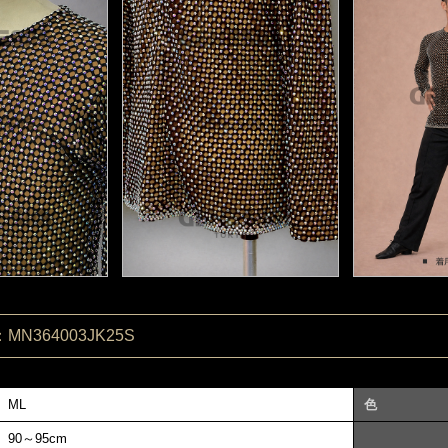
N364003JK25S
ML
色
90～95cm