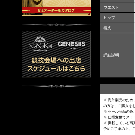
ウエスト
ヒップ
着丈
詳細説明
※ 海外製品のた
の方は、ご購入を
※ セール商品の為
※ 仕様変更でス
※ 掲載している
予めご了承の上、