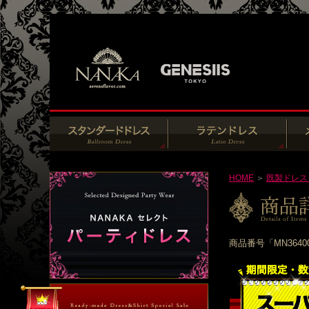
HOME
＞
既製ドレス
商品番号「MN364