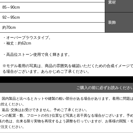
素材
85～90cm
92～95cm
装飾
約70cm
・オーバーブラウスタイプ。
・袖丈：約62cm
・高品位ストーン使用で良く輝きます。
※モデル着用の写真は、商品の雰囲気を確認いただくための合成イメージ
る場合がございます。あらかじめご了承ください。
ご購入の前に必ずお読みくださ
め、国内製品と比べるとカットや縫製の粗い部分がある場合があります。着用に問題
お控えください。
、返品･交換はお受けできません。予めご了承ください。
トーンの配置・数、フロートの付け位置など写真と若干異なる場合がございます。予
写真の色は、出来る限り実物を再現するよう調整を行っていますが、お客様の閲覧・
ご注文ください。