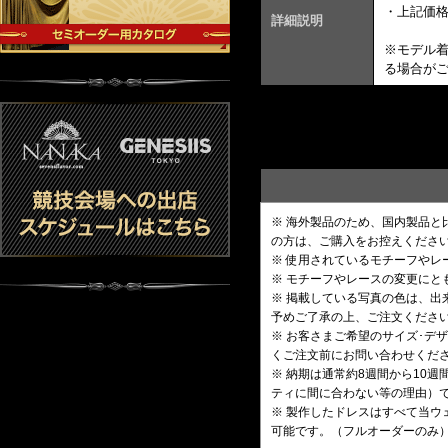
・上記価
詳細説明
※モデル
る場合が
※ 海外製品のため、国内製品
の方は、ご購入をお控えくださ
※ 使用されているモチーフや
※ モチーフやレースの変更にと
※ 掲載している写真の色は、
予めご了承の上、ご注文くださ
※ お客さまご希望のサイズ･
くご注文前にお問い合わせくだ
※ 納期は通常約8週間から10
ティに間に合わない等の理由）
※ 製作したドレスはすべて当ウ
可能です。（フルオーダーのみ