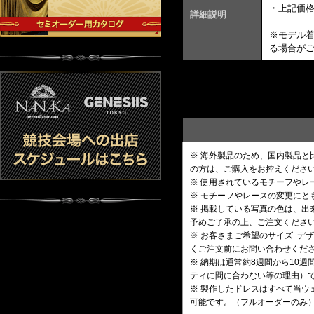
・上記価
詳細説明
※モデル
る場合が
※ 海外製品のため、国内製品
の方は、ご購入をお控えくださ
※ 使用されているモチーフや
※ モチーフやレースの変更にと
※ 掲載している写真の色は、
予めご了承の上、ご注文くださ
※ お客さまご希望のサイズ･
くご注文前にお問い合わせくだ
※ 納期は通常約8週間から10
ティに間に合わない等の理由）
※ 製作したドレスはすべて当ウ
可能です。（フルオーダーのみ